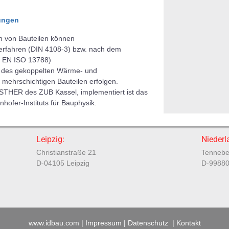
ungen
n von Bauteilen können
verfahren (DIN 4108-3) bzw. nach dem
IN EN ISO 13788)
g des gekoppelten Wärme- und
 mehrschichtigen Bauteilen erfolgen.
STHER des ZUB Kassel, implementiert ist das
hofer-Instituts für Bauphysik.
Leipzig:
Niederl
Christianstraße 21
Tennebe
D-04105 Leipzig
D-99880
www.idbau.com
|
Impressum
|
Datenschutz
|
Kontakt